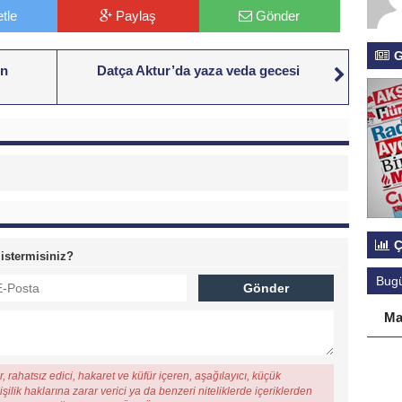
tle
Paylaş
Gönder
G
in
Datça Aktur’da yaza veda gecesi
Ç
 istermisiniz?
Bug
Ma
, rahatsız edici, hakaret ve küfür içeren, aşağılayıcı, küçük
şilik haklarına zarar verici ya da benzeri niteliklerde içeriklerden