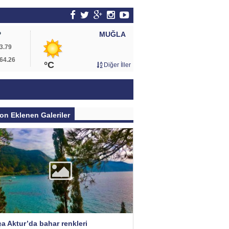
MUĞLA
P
3.79
64.26
°C
Diğer İller
on Eklenen Galeriler
a Aktur’da bahar renkleri