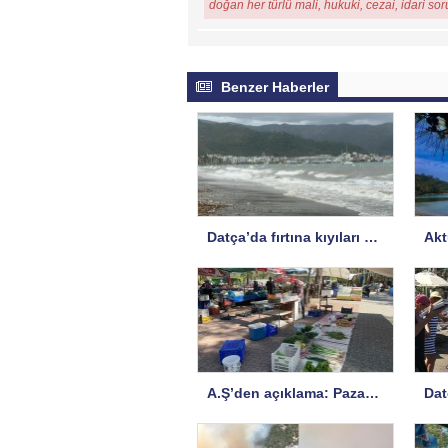
doğan her türlü mali, hukuki, cezai, idari so
Benzer Haberler
Datça’da fırtına kıyıları vurdu
A.Ş’den açıklama: Pazar yeri risk altında!