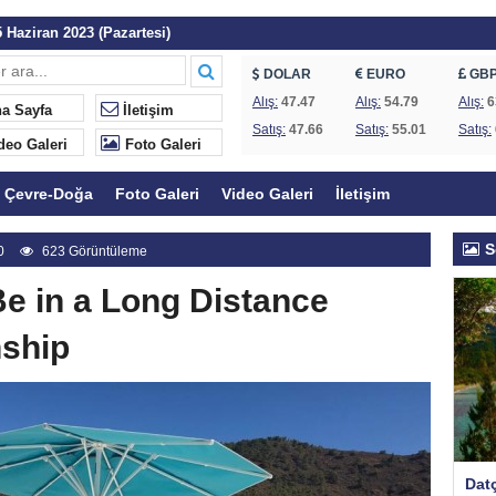
 Haziran 2023 (Pazartesi)
 Günleri Başlıyor
DOLAR
EURO
GB
Göcek ve Fethiye’de koruma statüsü değişti
Alış:
47.47
Alış:
54.79
Alış:
6
a Sayfa
İletişim
Satış:
47.66
Satış:
55.01
Satış:
dı: Kıyılar halkındır
deo Galeri
Foto Galeri
a başladı
Çevre-Doğa
Foto Galeri
Video Galeri
İletişim
ye yanıt
kurul hakkında uyarı
S
0
623 Görüntüleme
isk altında!
Be in a Long Distance
ine karşı protesto
nship
Datç