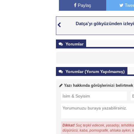
Paylaş
Twee
Datça’yı gökyüzünden izley
Yorumlar
Yorumlar (Yorum Yapılmamış)
Yazı hakkında görüşlerinizi belirtmek
Dikkat!
Suç teşkil edecek, yasadışı, tehditkar
düşürücü, kaba, pornografik, ahlaka aykırı, ki