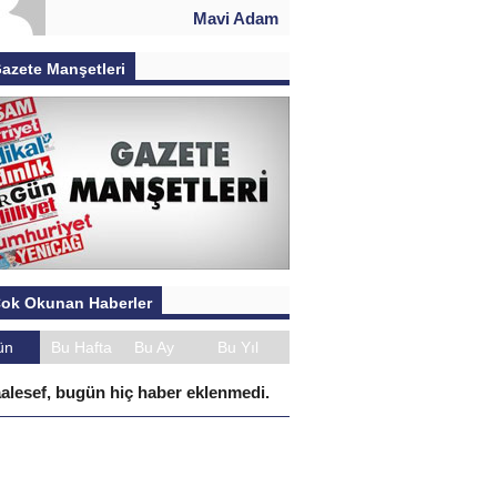
Mavi Adam
azete Manşetleri
ok Okunan Haberler
ün
Bu Hafta
Bu Ay
Bu Yıl
alesef, bugün hiç haber eklenmedi.