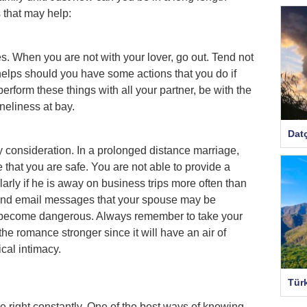
 that may help:
mes. When you are not with your lover, go out. Tend not
t helps should you have some actions that you do if
perform these things with all your partner, be with the
neliness at bay.
Dat
 consideration. In a prolonged distance marriage,
that you are safe. You are not able to provide a
cularly if he is away on business trips more often than
 and email messages that your spouse may be
 become dangerous. Always remember to take your
the romance stronger since it will have an air of
ical intimacy.
Tür
 right constantly. One of the best ways of knowing