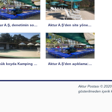
Aktur A.Ş, denetimin sorularına yanıt verdi, bazı sorulara yanıt istedi
Aktur A.Ş’den site yönetimine açıklama
Küçük koyda Kamping Büfe hizmete açıldı
Aktur A.Ş’den açıklama: İddialar ve Gerçekler
Aktur Postası © 2020
gösterilmeden içerik