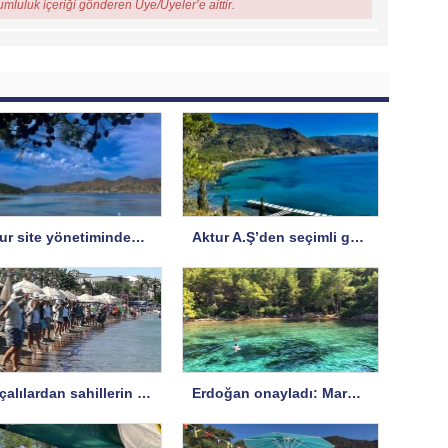
rumluluk içeriği gönderen Üye/Üyeler’e aittir.
Aktur site yönetiminden A.Ş’ye yanıt
Aktur A.Ş’den seçimli genel kurul hakkında uyarı
Datçalılardan sahillerin işgaline karşı protesto
Erdoğan onayladı: Marmaris’te SİT koruma statüsü değişti