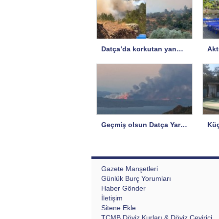
Datça’da korkutan yangın…
Geçmiş olsun Datça Yarımadası!
Gazete Manşetleri
Günlük Burç Yorumları
Haber Gönder
İletişim
Sitene Ekle
TCMB Döviz Kurları & Döviz Çevirici