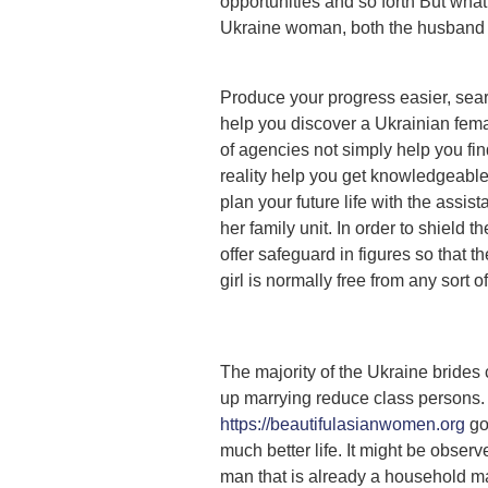
opportunities and so forth But what 
Ukraine woman, both the husband as
Produce your progress easier, searc
help you discover a Ukrainian fema
of agencies not simply help you find
reality help you get knowledgeable 
plan your future life with the assi
her family unit. In order to shield t
offer safeguard in figures so that 
girl is normally free from any sort 
The majority of the Ukraine brides
up marrying reduce class persons. I
https://beautifulasianwomen.org
go 
much better life. It might be obse
man that is already a household man