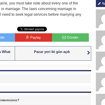
ine, you must take note about every one of the
Y
d in marriage. The laws concerning marriage in
ll need to seek legal services before marrying any
tle
Paylaş
Gönder
s What
Pazar yeri iki gün açık
 istermisiniz?