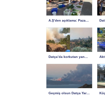
A.Ş’den açıklama: Pazar yeri risk altında!
Datça’da korkutan yangın…
Geçmiş olsun Datça Yarımadası!