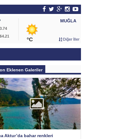
MUĞLA
P
3.74
64.21
°C
Diğer İller
on Eklenen Galeriler
a Aktur’da bahar renkleri