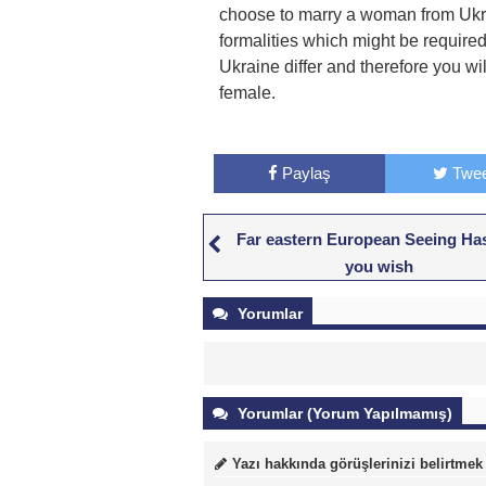
choose to marry a woman from Ukra
formalities which might be require
Ukraine differ and therefore you wi
female.
Paylaş
Twee
Far eastern European Seeing Ha
you wish
Yorumlar
Yorumlar (Yorum Yapılmamış)
Yazı hakkında görüşlerinizi belirtmek