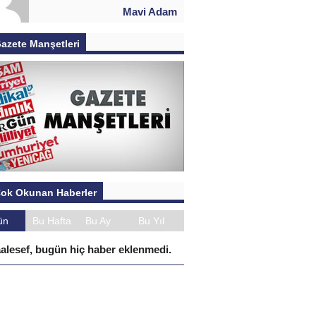
Mavi Adam
azete Manşetleri
ok Okunan Haberler
ün
Bu Hafta
Bu Ay
Bu Yıl
alesef, bugün hiç haber eklenmedi.