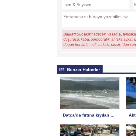
Dikkat!
Suç teşkil edecek, yasadışı, tehditkar
düşürücü, kaba, pornografik, ahlaka aykırı, ki
doğan her türlü mali, hukuki, cezai, idari so
Benzer Haberler
Datça’da fırtına kıyıları vurdu