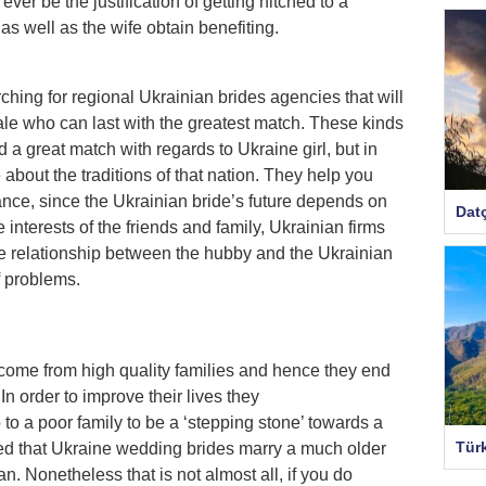
ever be the justification of getting hitched to a
 well as the wife obtain benefiting.
hing for regional Ukrainian brides agencies that will
le who can last with the greatest match. These kinds
 a great match with regards to Ukraine girl, but in
about the traditions of that nation. They help you
stance, since the Ukrainian bride’s future depends on
Dat
he interests of the friends and family, Ukrainian firms
the relationship between the hubby and the Ukrainian
of problems.
 come from high quality families and hence they end
n order to improve their lives they
to a poor family to be a ‘stepping stone’ towards a
Tür
rved that Ukraine wedding brides marry a much older
. Nonetheless that is not almost all, if you do