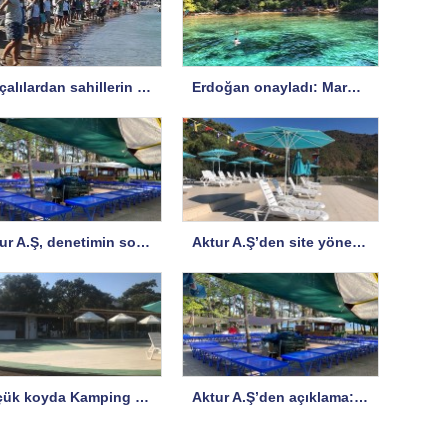
Datçalılardan sahillerin işgaline karşı protesto
Erdoğan onayladı: Marmaris’te SİT koruma statüsü değişti
Aktur A.Ş, denetimin sorularına yanıt verdi, bazı sorulara yanıt istedi
Aktur A.Ş’den site yönetimine açıklama
Küçük koyda Kamping Büfe hizmete açıldı
Aktur A.Ş’den açıklama: İddialar ve Gerçekler