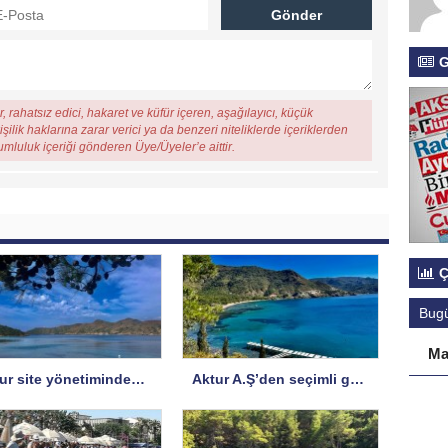
G
, rahatsız edici, hakaret ve küfür içeren, aşağılayıcı, küçük
şilik haklarına zarar verici ya da benzeri niteliklerde içeriklerden
rumluluk içeriği gönderen Üye/Üyeler’e aittir.
Ç
Bug
Ma
Aktur site yönetiminden A.Ş’ye yanıt
Aktur A.Ş’den seçimli genel kurul hakkında uyarı