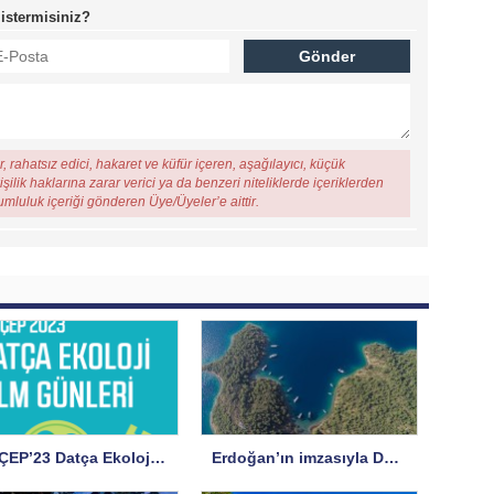
 istermisiniz?
, rahatsız edici, hakaret ve küfür içeren, aşağılayıcı, küçük
şilik haklarına zarar verici ya da benzeri niteliklerde içeriklerden
rumluluk içeriği gönderen Üye/Üyeler’e aittir.
MUÇEP’23 Datça Ekoloji Film Günleri Başlıyor
Erdoğan’ın imzasıyla Datça, Göcek ve Fethiye’de koruma statüsü değişti