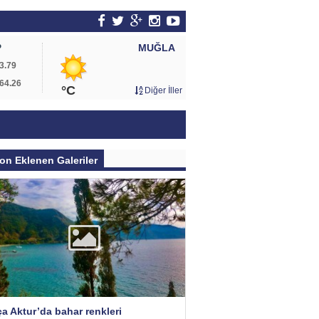
MUĞLA
P
3.79
64.26
°C
Diğer İller
on Eklenen Galeriler
a Aktur’da bahar renkleri