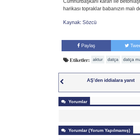
Cumhurbaşkanı kararı ile betonlaş
harikası topraklar babanızın malı değ
Kaynak: Sözcü
Paylaş
Twee
aktur
datça
datça ma
Etiketler:
AŞ’den iddialara yanıt
Yorumlar
Yorumlar (Yorum Yapılmamış)