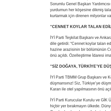
Sorumlu Genel Başkan Yardımcısı v
yurdumun her köşesine dikmiş talan
kurtarmak için direnen milyonlar va
“CENNET KOYLAR TALAN EDİ
İYİ Parti Teşkilat Başkanı ve Ankara
dile getirdi: “Cennet koylar talan 
hazine arazisinin bir bölümünün Cu
önü açıldı. Özelleştirme İdaresi im
“SİZ DOĞAYA, TÜRKİYE’YE DÜ
İYİ Parti TBMM Grup Başkanı ve Koc
düşmansınız! Siz, Türkiye’ye düş
Kararı ile otel yapılmasının önü açıld
İYİ Parti Kurucular Kurulu ve GİK
hiçbir yer bırakmayın ülkede. Dün