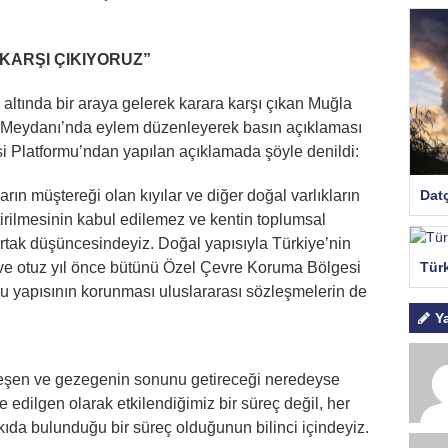
KARŞI ÇIKIYORUZ”
 altında bir araya gelerek karara karşı çıkan Muğla
 Meydanı’nda eylem düzenleyerek basın açıklaması
i Platformu’ndan yapılan açıklamada şöyle denildi:
Dat
arın müştereği olan kıyılar ve diğer doğal varlıkların
tirilmesinin kabul edilemez ve kentin toplumsal
ortak düşüncesindeyiz. Doğal yapısıyla Türkiye’nin
Tür
an ve otuz yıl önce bütünü Özel Çevre Koruma Bölgesi
bu yapısının korunması uluslararası sözleşmelerin de
Y
leşen ve gezegenin sonunu getireceği neredeyse
e edilgen olarak etkilendiğimiz bir süreç değil, her
tkıda bulunduğu bir süreç olduğunun bilinci içindeyiz.