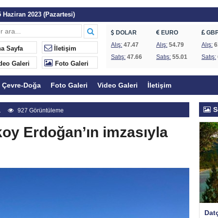
 Haziran 2023 (Pazartesi)
 Günleri Başlıyor
DOLAR
EURO
GB
Göcek ve Fethiye’de koruma statüsü değişti
Alış:
47.47
Alış:
54.79
Alış:
6
a Sayfa
İletişim
Satış:
47.66
Satış:
55.01
Satış:
dı: Kıyılar halkındır
deo Galeri
Foto Galeri
a başladı
Çevre-Doğa
Foto Galeri
Video Galeri
İletişim
ye yanıt
kurul hakkında uyarı
S
1
927 Görüntüleme
isk altında!
koy Erdoğan’ın imzasıyla
ine karşı protesto
Datç