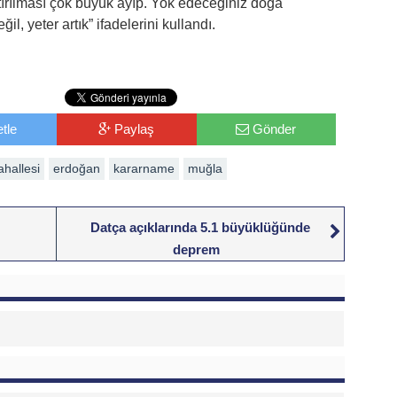
tırılması çok büyük ayıp. Yok edeceğiniz doğa
il, yeter artık” ifadelerini kullandı.
tle
Paylaş
Gönder
hallesi
erdoğan
kararname
muğla
Datça açıklarında 5.1 büyüklüğünde
deprem