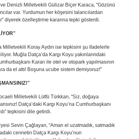
e Denizli Milletvekili Gülizar Biçer Karaca, “Gözünü
cılar var. Yurdumun her köşesini talancılardan
r” diyerek özelleştirme kararına tepki gösterdi.
LİYOR”
 Milletvekili Koray Aydın ise tepkisini şu ifadelerle
ediliyor. Muğla Datça’da Kargı Koyu yakınlarındaki
mhurbaşkanı Kararı ile otel ve otopark yapılmasının
ara da el attı! Boşuna ucube sistem demiyoruz!”
ŞMANSINIZ!”
aeli Milletvekili Lütfü Türkkan, “Siz, doğaya
mansınız! Datça’daki Kargı Koyu’na Cumhurbaşkanı
ı” tepkisini dile getirdi.
 Üyesi Sevin Çağlayan, “Aman el uzatmadık, satmadık
yadaki cennetin Datça Kargı Koyu’nun