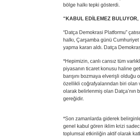
bölge halkı tepki gösterdi.
“KABUL EDİLEMEZ BULUYOR, 
“Datça Demokrasi Platformu” çatısı
halkı, Çarşamba günü Cumhuriyet
yapma kararı aldı. Datça Demokras
*Hepimizin, canlı cansız tüm varlıkl
piyasanın ticaret konusu haline ge
barışını bozmaya elverişli olduğu 
özellikli coğrafyalarından biri ol
olarak belirlenmiş olan Datça’nın 
gereğidir.
*Son zamanlarda giderek belirgin
genel kabul gören iklim krizi sadec
toplumsal etkinliğin aktif olarak ka