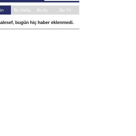
ün
Bu Hafta
Bu Ay
Bu Yıl
alesef, bugün hiç haber eklenmedi.