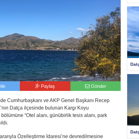
Dat
tle
Paylaş
Gönder
te’de Cumhurbaşkanı ve AKP Genel Başkanı Recep
’nın Datça ilçesinde bulunan Kargı Koyu
 bölümüne “Otel alanı, günübirlik tesis alanı, park
ldı.
Dat
arıyla Özelleştirme İdaresi’ne devredilmesine