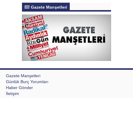
Gazete Manşetleri
Gazete Manşetleri
Günlük Burç Yorumları
Haber Gönder
İletişim
Sitene Ekle
TCMB Döviz Kurları & Döviz Çevirici
Tüm Manşetler
Tüm Yazarlar
Writing a Research Paper Intro
Aktur Postası © 2020 Tüm Hakları saklıdır, kaynak