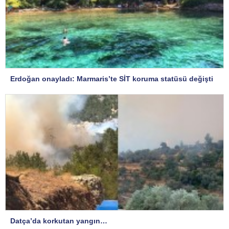
Erdoğan onayladı: Marmaris’te SİT koruma statüsü değişti
Datça’da korkutan yangın…