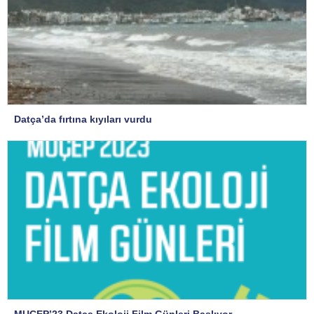
Datça’da fırtına kıyıları vurdu
MUÇEP’23 Datça Ekoloji Film Günleri Başlıyor