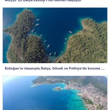
Erdoğan’ın imzasıyla Datça, Göcek ve Fethiye’de koruma statüsü değişti