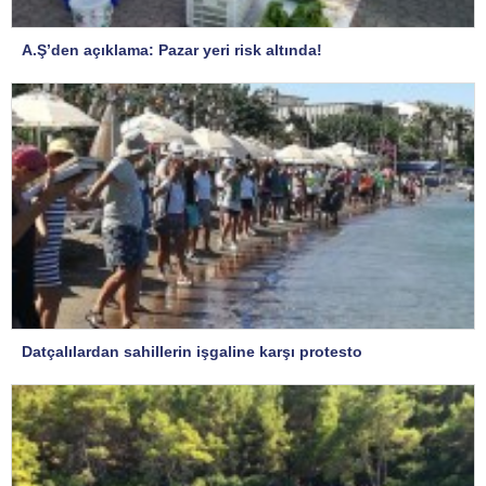
A.Ş’den açıklama: Pazar yeri risk altında!
Datçalılardan sahillerin işgaline karşı protesto