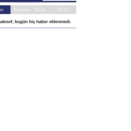
ün
Bu Hafta
Bu Ay
Bu Yıl
alesef, bugün hiç haber eklenmedi.