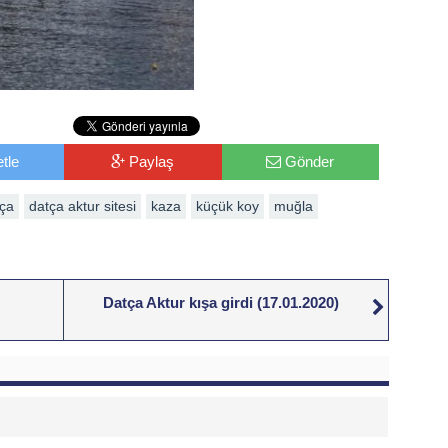
tle
Paylaş
Gönder
ça
datça aktur sitesi
kaza
küçük koy
muğla
Datça Aktur kışa girdi (17.01.2020)