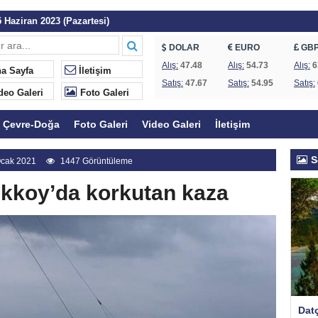
 Haziran 2023 (Pazartesi)
 Günleri Başlıyor
DOLAR
EURO
GB
Göcek ve Fethiye’de koruma statüsü değişti
Alış:
47.48
Alış:
54.73
Alış:
6
a Sayfa
İletişim
Satış:
47.67
Satış:
54.95
Satış:
dı: Kıyılar halkındır
deo Galeri
Foto Galeri
a başladı
Çevre-Doğa
Foto Galeri
Video Galeri
İletişim
ye yanıt
kurul hakkında uyarı
S
cak 2021
1447 Görüntüleme
isk altında!
kkoy’da korkutan kaza
ine karşı protesto
Datç