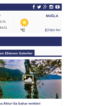
MUĞLA
P
3.74
64.21
°C
Diğer İller
on Eklenen Galeriler
a Aktur’da bahar renkleri