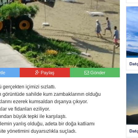
Dat
tle
Paylaş
Gönder
 gerçekten içimizi sızlattı.
len görüntüde sahilde kum zambaklarının olduğu
arını ezerek kumsaldan dışarıya çıkıyor.
r ve fidanları eziliyor.
ından büyük tepki ile karşılaştı.
lemin yanlış olduğu, adeta bir doğa katliamı
Dat
site yönetimini duyarsızlıkla suçladı.