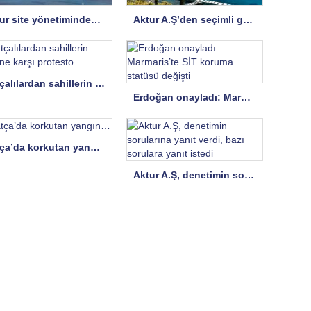
Aktur site yönetiminden A.Ş’ye yanıt
Aktur A.Ş’den seçimli genel kurul hakkında uyarı
Datçalılardan sahillerin işgaline karşı protesto
Erdoğan onayladı: Marmaris’te SİT koruma statüsü değişti
Datça’da korkutan yangın…
Aktur A.Ş, denetimin sorularına yanıt verdi, bazı sorulara yanıt istedi