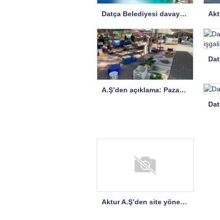
Datça Belediyesi davayı kazandı: Kıyılar halkındır
A.Ş’den açıklama: Pazar yeri risk altında!
Aktur A.Ş’den site yönetimine açıklama