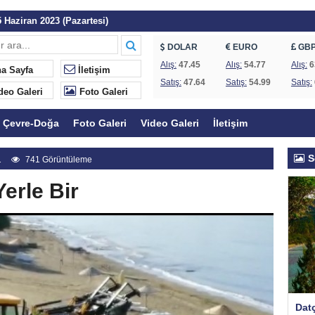
 Haziran 2023 (Pazartesi)
 Günleri Başlıyor
DOLAR
EURO
GB
Göcek ve Fethiye’de koruma statüsü değişti
Alış:
47.45
Alış:
54.77
Alış:
6
a Sayfa
İletişim
Satış:
47.64
Satış:
54.99
Satış:
dı: Kıyılar halkındır
deo Galeri
Foto Galeri
a başladı
Çevre-Doğa
Foto Galeri
Video Galeri
İletişim
ye yanıt
kurul hakkında uyarı
S
1
741 Görüntüleme
isk altında!
erle Bir
ine karşı protesto
Datç