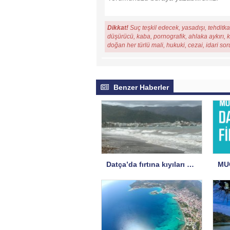
Dikkat!
Suç teşkil edecek, yasadışı, tehditkar
düşürücü, kaba, pornografik, ahlaka aykırı, ki
doğan her türlü mali, hukuki, cezai, idari so
Benzer Haberler
Datça’da fırtına kıyıları vurdu