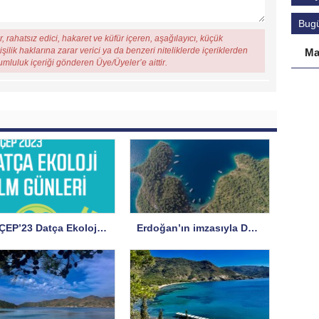
Bug
, rahatsız edici, hakaret ve küfür içeren, aşağılayıcı, küçük
şilik haklarına zarar verici ya da benzeri niteliklerde içeriklerden
Ma
rumluluk içeriği gönderen Üye/Üyeler’e aittir.
MUÇEP’23 Datça Ekoloji Film Günleri Başlıyor
Erdoğan’ın imzasıyla Datça, Göcek ve Fethiye’de koruma statüsü değişti