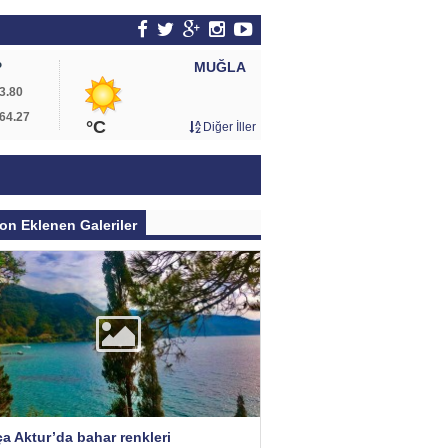
MUĞLA
P
3.80
64.27
°C
Diğer İller
on Eklenen Galeriler
a Aktur’da bahar renkleri