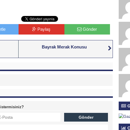
tle
Paylaş
Gönder
Bayrak Merak Konusu
G
 istermisiniz?
Ç