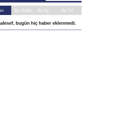
ün
Bu Hafta
Bu Ay
Bu Yıl
alesef, bugün hiç haber eklenmedi.