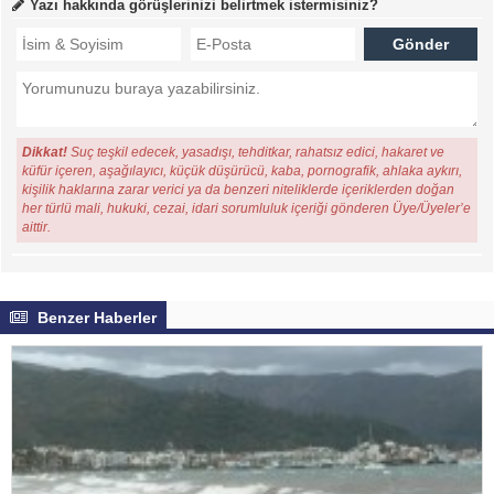
Yazı hakkında görüşlerinizi belirtmek istermisiniz?
Dikkat!
Suç teşkil edecek, yasadışı, tehditkar, rahatsız edici, hakaret ve
küfür içeren, aşağılayıcı, küçük düşürücü, kaba, pornografik, ahlaka aykırı,
kişilik haklarına zarar verici ya da benzeri niteliklerde içeriklerden doğan
her türlü mali, hukuki, cezai, idari sorumluluk içeriği gönderen Üye/Üyeler’e
aittir.
Benzer Haberler