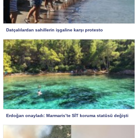
Datçalılardan sahillerin işgaline karşı protesto
Erdoğan onayladı: Marmaris’te SİT koruma statüsü değişti