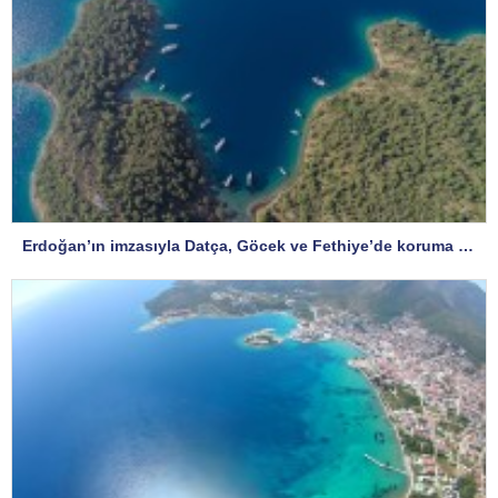
Erdoğan’ın imzasıyla Datça, Göcek ve Fethiye’de koruma statüsü değişti