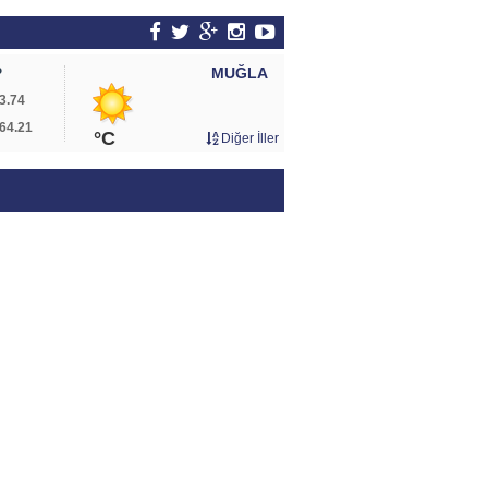
MUĞLA
P
3.74
64.21
°C
Diğer İller