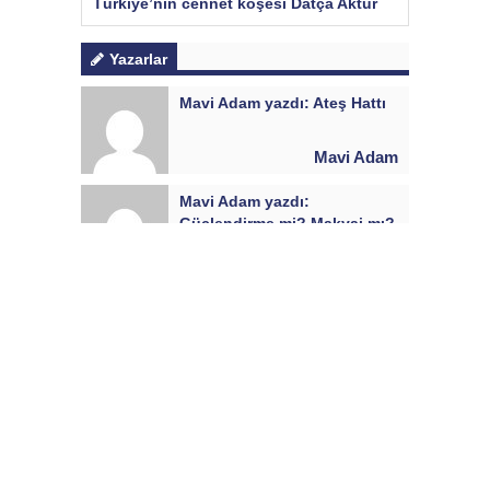
Türkiye’nin cennet köşesi Datça Aktur
Yazarlar
Mavi Adam yazdı: Ateş Hattı
Mavi Adam
Mavi Adam yazdı:
Güçlendirme mi? Makyaj mı?
Mavi Adam
AŞ’den iddialara yanıt
Mavi Adam
Şeffaf yönetim şart
Mavi Adam