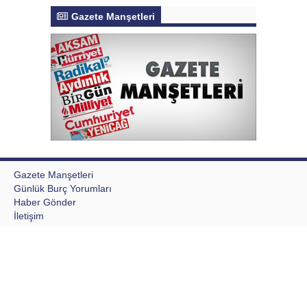
Gazete Manşetleri
Gazete Manşetleri
Günlük Burç Yorumları
Haber Gönder
İletişim
Sitene Ekle
TCMB Döviz Kurları & Döviz Çevirici
Tüm Manşetler
Tüm Yazarlar
Writing a Research Paper Intro
Aktur Postası © 2020 Tüm Hakları saklıdır, kaynak