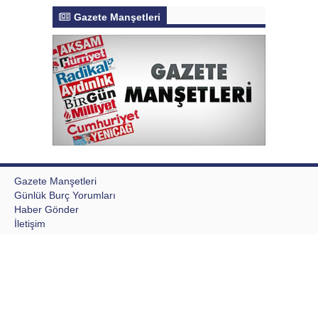
Gazete Manşetleri
Gazete Manşetleri
Günlük Burç Yorumları
Haber Gönder
İletişim
Sitene Ekle
TCMB Döviz Kurları & Döviz Çevirici
Tüm Manşetler
Tüm Yazarlar
Writing a Research Paper Intro
Aktur Postası © 2020 Tüm Hakları saklıdır, kaynak