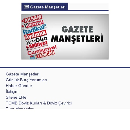
Gazete Manşetleri
Gazete Manşetleri
Günlük Burç Yorumları
Haber Gönder
İletişim
Sitene Ekle
TCMB Döviz Kurları & Döviz Çevirici
Tüm Manşetler
Tüm Yazarlar
Writing a Research Paper Intro
Aktur Postası © 2020 Tüm Hakları saklıdır, kaynak