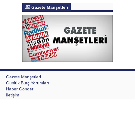
Gazete Manşetleri
Gazete Manşetleri
Günlük Burç Yorumları
Haber Gönder
İletişim
Sitene Ekle
TCMB Döviz Kurları & Döviz Çevirici
Tüm Manşetler
Tüm Yazarlar
Writing a Research Paper Intro
Aktur Postası © 2020 Tüm Hakları saklıdır, kaynak