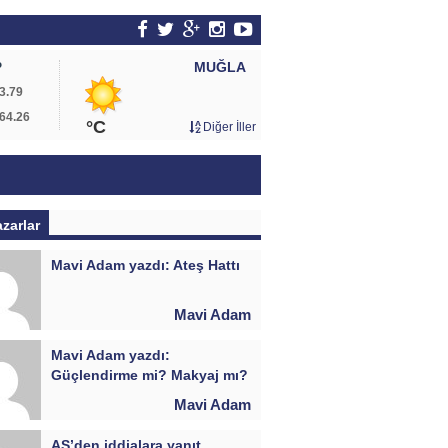
MUĞLA
P
3.79
64.26
°C
Diğer İller
azarlar
Mavi Adam yazdı: Ateş Hattı
Mavi Adam
Mavi Adam yazdı:
Güçlendirme mi? Makyaj mı?
Mavi Adam
AŞ’den iddialara yanıt