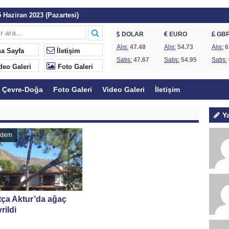
 Haziran 2023 (Pazartesi)
 Günleri Başlıyor
DOLAR
EURO
GB
Göcek ve Fethiye’de koruma statüsü değişti
Alış:
47.48
Alış:
54.73
Alış:
6
a Sayfa
İletişim
Satış:
47.67
Satış:
54.95
Satış:
dı: Kıyılar halkındır
deo Galeri
Foto Galeri
a başladı
Çevre-Doğa
Foto Galeri
Video Galeri
İletişim
ye yanıt
kurul hakkında uyarı
Y
isk altında!
ndem
ine karşı protesto
ça Aktur’da ağaç
rildi