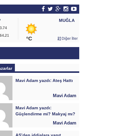
MUĞLA
P
3.74
64.21
°C
Diğer İller
azarlar
Mavi Adam yazdı: Ateş Hattı
Mavi Adam
Mavi Adam yazdı:
Güçlendirme mi? Makyaj mı?
Mavi Adam
AŞ’den iddialara yanıt